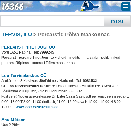
TERVIS, ILU
> Perearstid Põlva maakonnas
PEREARST PIRET JÕGI OÜ
Võru 1/2-1 Räpina | Tel:
7999245
Perearst
- perearst Piret Jõgi - tervishoid - meditsiin - arstiabi - polikliinikud -
perearst Räpinas - perearst Põlva maakonnas
Loo Tervisekeskus OÜ
Aruküla tee 3 Kostivere Jõelähtme v Harju mk | Tel:
6081532
OÜ Loo Tervisekeskus
Kostivere Perearstikeskus Aruküla tee 3 Kostivere
Jõelähtme v Harju mk, 74204 Üldnumber 6081532
kostivere@lootervisekeskus.ee Dr. Ester Sassi (vastuvõtt eelregistreerimisega) E
9.00- 13.00 T 8.00- 11.00 (imikud), 11.00- 12.00 tava K 15.00 - 19.00 N 8.00 -
12.00
---
www.lootervisekeskus.ee
Anu Mõtsar
Uus 2 Põlva