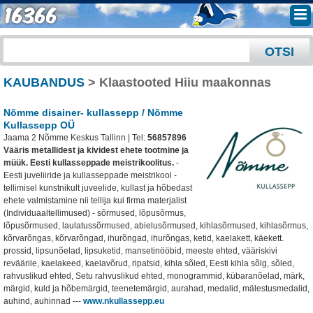
KAUBANDUS
> Klaastooted Hiiu maakonnas
Nõmme disainer- kullassepp / Nõmme
Kullassepp OÜ
Jaama 2 Nõmme Keskus Tallinn | Tel:
56857896
Vääris metallidest ja kividest ehete tootmine ja
müük. Eesti kullasseppade meistrikoolitus.
-
Eesti juveliiride ja kullasseppade meistrikool -
tellimisel kunstnikult juveelide, kullast ja hõbedast
ehete valmistamine nii tellija kui firma materjalist
(Individuaaltellimused) - sõrmused, lõpusõrmus,
lõpusõrmused, laulatussõrmused, abielusõrmused, kihlasõrmused, kihlasõrmus,
kõrvarõngas, kõrvarõngad, ihurõngad, ihurõngas, ketid, kaelakett, käekett.
prossid, lipsunõelad, lipsuketid, mansetinööbid, meeste ehted, vääriskivi
reväärile, kaelakeed, kaelavõrud, ripatsid, kihla sõled, Eesti kihla sõlg, sõled,
rahvuslikud ehted, Setu rahvuslikud ehted, monogrammid, kübaranõelad, märk,
märgid, kuld ja hõbemärgid, teenetemärgid, aurahad, medalid, mälestusmedalid,
auhind, auhinnad
---
www.nkullassepp.eu