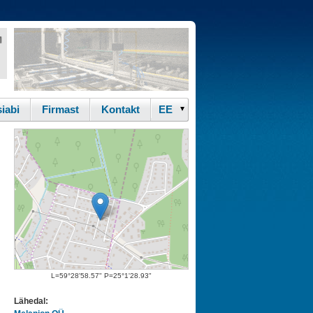
iabi
Firmast
Kontakt
L=59°28'58.57" P=25°1'28.93"
Lähedal: