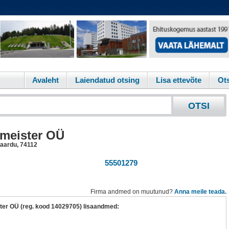
Avaleht
Laiendatud otsing
Lisa ettevõte
Ots
meister OÜ
Maardu
,
74112
55501279
Firma andmed on muutunud?
Anna meile teada.
ter OÜ (reg. kood 14029705) lisaandmed: