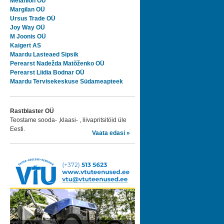
Melanion OÜ
Margilan OÜ
Ursus Trade OÜ
Joy Way OÜ
M Joonis OÜ
Kaigert AS
Maardu Lasteaed Sipsik
Perearst Nadežda Matõženko OÜ
Perearst Liidia Bodnar OÜ
Maardu Tervisekeskuse Südameapteek
Rastblaster OÜ
Teostame sooda- ,klaasi- , liivapritsitöid üle
Eesti.
Vaata edasi »