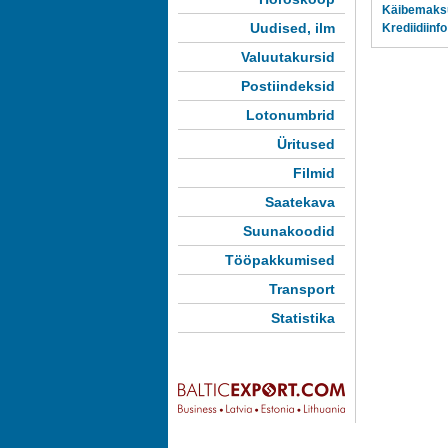
Käibemaks
Uudised, ilm
Krediidiinfo
Valuutakursid
Postiindeksid
Lotonumbrid
Üritused
Filmid
Saatekava
Suunakoodid
Tööpakkumised
Transport
Statistika