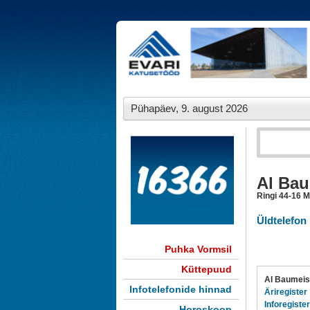
Pühapäev, 9. august 2026
Al Bau
Ringi 44-16 
Üldtelefon
Puhka Vormsil
Küttepuud
Al Baumeis
Infotelefonide hinnad
Äriregister
Inforegister
Horoskoop