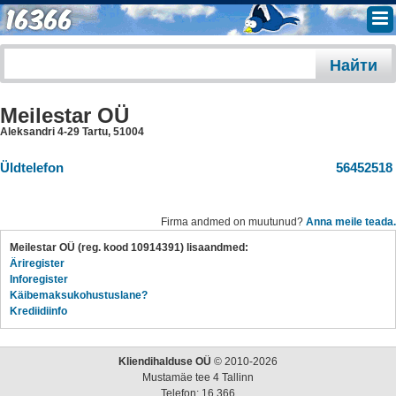
Meilestar OÜ
Aleksandri 4-29 Tartu
,
51004
Üldtelefon
56452518
Firma andmed on muutunud?
Anna meile teada.
Meilestar OÜ (reg. kood 10914391) lisaandmed:
Äriregister
Inforegister
Käibemaksukohustuslane?
Krediidiinfo
Kliendihalduse OÜ
© 2010-2026
Mustamäe tee 4 Tallinn
Telefon: 16 366