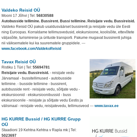
Valdeko Reisid OÜ
Mooni 17 Jõhvi | Tel:
56830588
Autobusside tellimine. Bussirent. Bussi tellimine. Reisijate vedu. Bussireisid.
Valdeko Reisid OÜ pakub usaldusväärset bussirenti ja reisijate vedu üle Eesti
ning Euroopas. Korraldame tellimusvedusid, ekskursioone, koolisõite, ettevõtete
väljasõite, turismireise ja ürituste transporti. Pakume mugavat bussirenti juhiga
nii väiksematele kui ka suurematele gruppidele.
---
www.facebook.com/ValdekoReisid
Tavax Reisid OÜ
Ristiku 1 Türi | Tel:
55694781
Reisijate vedu. Bussireisid.
- reisijate vedu
Järvamaal - bussitellimused - autobusside
tellimine. - busside tellimine - bussirent,
autobusside rent - reisijate vedu, sõitjate vedu -
ekskursioonid - ekskursioonibussid - buss
ekskursioonile - reisijate ja sõitjate vedu Eestis ja
välismaal - reisijate vedu, reisijatevedu, tellimusveod
---
www.tavax.ee
HG KURRE Bussid / HG KURRE Grupp
OÜ
Staadioni 19 Kehtna Kehtna v Rapla mk | Tel:
5023697