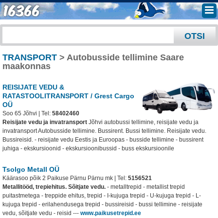
TRANSPORT
> Autobusside tellimine Saare
maakonnas
REISIJATE VEDU &
RATASTOOLITRANSPORT / Grest Cargo
OÜ
Soo 65 Jõhvi | Tel:
58402460
Reisijate vedu ja invatransport
Jõhvi autobussi tellimine, reisijate vedu ja
invatransport Autobusside tellimine. Bussirent. Bussi tellimine. Reisijate vedu.
Bussireisid. - reisijate vedu Eestis ja Euroopas - busside tellimine - bussirent
juhiga - ekskursioonid - ekskursioonibussid - buss ekskursioonile
Tsolgo Metall OÜ
Käärasoo põik 2 Paikuse Pärnu Pärnu mk | Tel:
5156521
Metallitööd, trepiehitus. Sõitjate vedu.
- metalltrepid - metallist trepid
puitastmetega - treppide ehitus, trepid - I-kujuga trepid - U-kujuga trepid - L-
kujuga trepid - erilahendusega trepid - bussireisid - bussi tellimine - reisijate
vedu, sõitjate vedu - reisid
---
www.paikusetrepid.ee