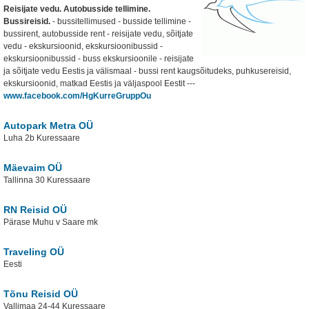
Reisijate vedu. Autobusside tellimine.
Bussireisid.
- bussitellimused - busside tellimine -
bussirent, autobusside rent - reisijate vedu, sõitjate
vedu - ekskursioonid, ekskursioonibussid -
ekskursioonibussid - buss ekskursioonile - reisijate
ja sõitjate vedu Eestis ja välismaal - bussi rent kaugsõitudeks, puhkusereisid,
ekskursioonid, matkad Eestis ja väljaspool Eestit
---
www.facebook.com/HgKurreGruppOu
Autopark Metra OÜ
Luha 2b Kuressaare
Mäevaim OÜ
Tallinna 30 Kuressaare
RN Reisid OÜ
Pärase Muhu v Saare mk
Traveling OÜ
Eesti
Tõnu Reisid OÜ
Vallimaa 24-44 Kuressaare