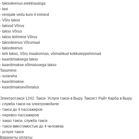
- taksoteenus elektriautoga
- taxi
- reisijate vedu kuni 4 inimest
- Võru takso
- taksod Võrus
- takso Võrus
- takso tellimine Võrus
- taksoteenus Võrumaal
- taksoteenus
- telli takso, Võru maakonnas, võimalikud kokkuleppehinnad
- kaardimaksega takso
- kaardimakse võimalusega takso
Tasumine:
- sularaha
- kaardimakse
- kaardimaksevõimalus
Электротакси 1242. Такси. Услуги такси в Выру. Таксист Райт Карба в Выру.
- служба такси на электромобиле
- такси до 4 пассажиров
- перевоз пассажиров
- заказ такси, cлужба такси
- такси вместимостью до 4 человека
- услуги такси
Варианты оплаты: