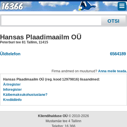
Hansas Plaadimaailm OÜ
Peterburi tee 81 Tallinn
,
11415
Üldtelefon
6564189
Firma andmed on muutunud?
Anna meile teada.
Hansas Plaadimaailm OÜ (reg. kood 12979816) lisaandmed:
Äriregister
Inforegister
Käibemaksukohustuslane?
Krediidiinfo
Kliendihalduse OÜ
© 2010-2026
Mustamäe tee 4 Tallinn
Telefon: 16 366