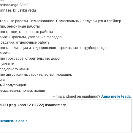
 poolhaakega 28m3
 pinnase, killustiku vedu
тельные работы. Землекопание. Самосвальный полуприцеп и трейлер.
тво, ремонтные работы
тво крыши, кровельные работы
аботы, фасады, утепление фасадов.
 отделка, отделочные работы
тво канализации и водопроводов, строительство трубопроводов
работы
тво тротуаров, строительство дорог
брусчатки
бордюрного камня
тво автостоянки, строительство площадок
ика
ный полуприцеп
еска, земли, почвы, гравия
Firma andmed on muutunud?
Anna meile teada.
s OÜ (reg. kood 12311722) lisaandmed:
ukohustuslane?