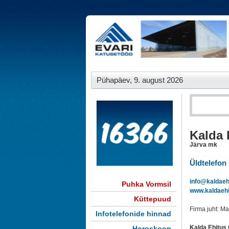
Pühapäev, 9. august 2026
Kalda 
Järva mk
Üldtelefon
info@kaldaeh
Puhka Vormsil
www.kaldaehi
Küttepuud
Firma juht: M
Infotelefonide hinnad
Kalda Ehitus 
Horoskoop