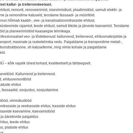
et kallur- ja treilerveoteenust.
tust, remonti, renoveerimist, siseviimistlust, plaatimistöid, samuti elektri- ja
ame ja remondime katuseid, teostame fassaadi- ja müüritöid.
us hõlmab kaabli-, vee- ja kanalisatsioonitrasside ehitust,
steemide rajamist, teede ehitust, samuti tiikide ja järvede kaevamist. Teostame
töid ja planeerimistöid kaasaegse tehnikaga.
essionaalset veo- ja tõsteteenust: kallurveod, treilerveod, ehitusmaterjalide ja
ansport, masinate ja rasketehnika vedu. Paigaldame ja transpordime metall-,
itkonstruktsioone, sh katuseferme, ning viime kohale ja paigaldame
eid.
Ü – kõik vajalik ühest kohast, kvaliteetselt ja tähtaegselt.
evetööd. Kallurveod ja treilerveod.
öd, ehitusremonttööd
katuste ehitus
, fassaadid, soojustus, soojustamine
stööd, viimistlustööd
onitrasside ja veetrasside ehitus, trasside ehitus
kraavide kaevamine, kaevamistööd
 ja äärekivide paigaldus
hitus, teede ehitus
us, platside ehitus
tus