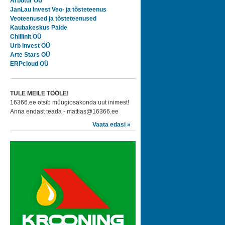
Arbotur OÜ
JanLau Invest Veo- ja tõsteteenus
Veoteenused ja tõsteteenused
Kaubakeskus Paide
Chillinit OÜ
Urb Invest OÜ
Arte Stars OÜ
ERPcloud OÜ
TULE MEILE TÖÖLE!
16366.ee otsib müügiosakonda uut inimest!
Anna endast teada - mattias@16366.ee
Vaata edasi »