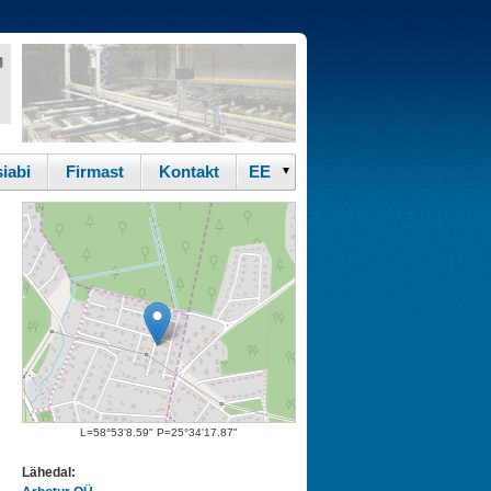
iabi
Firmast
Kontakt
L=58°53'8.59" P=25°34'17.87"
Lähedal: