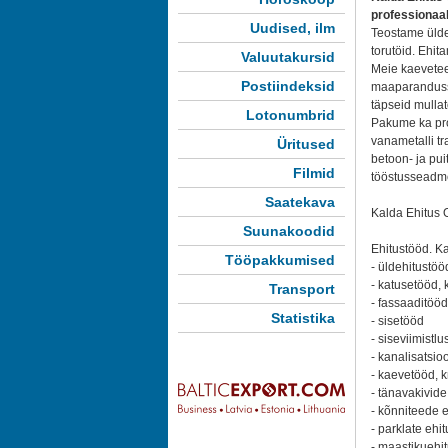
professionaals
Uudised, ilm
Teostame üldehi
torutöid. Ehit
Valuutakursid
Meie kaeveteen
Postiindeksid
maaparandussü
täpseid mulla
Lotonumbrid
Pakume ka prof
vanametalli tr
Üritused
betoon- ja pu
Filmid
tööstusseadm
Saatekava
Kalda Ehitus O
Suunakoodid
Ehitustööd. Ka
Tööpakkumised
- üldehitustö
- katusetööd, 
Transport
- fassaaditööd
Statistika
- sisetööd
- siseviimistlu
- kanalisatsio
- kaevetööd, 
- tänavakivide
- kõnniteede e
- parklate ehit
- maastikuehi