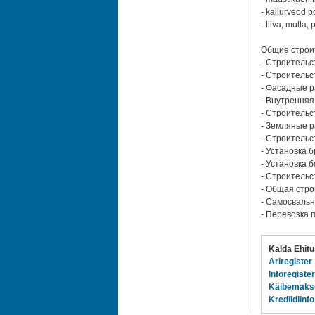
- kallurveod
- liiva, mulla,
Общие строи
- Строительс
- Строительс
- Фасадные р
- Внутренняя
- Строительс
- Земляные 
- Строительс
- Установка 
- Установка 
- Строительс
- Общая стро
- Самосваль
- Перевозка п
Kalda Ehitu
Äriregister
Inforegister
Käibemaks
Krediidiinfo