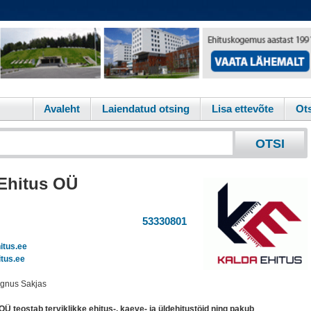
Avaleht
Laiendatud otsing
Lisa ettevõte
Ots
Ehitus OÜ
53330801
itus.ee
tus.ee
agnus Sakjas
OÜ teostab terviklikke ehitus-, kaeve- ja üldehitustöid ning pakub