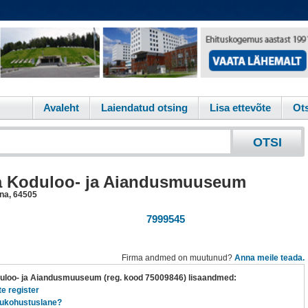
Avaleht
Laiendatud otsing
Lisa ettevõte
Ots
a Koduloo- ja Aiandusmuuseum
ina
,
64505
7999545
Firma andmed on muutunud?
Anna meile teada.
uloo- ja Aiandusmuuseum (reg. kood 75009846) lisaandmed:
te register
ukohustuslane?