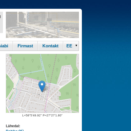
iabi
Firmast
Kontakt
L=58°5'49.92" P=27°27'1.80"
Lähedal: