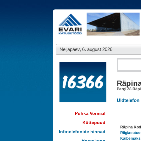
Neljapäev, 6. august 2026
Räpin
Pargi 28 Räp
Üldtelefon
Puhka Vormsil
Küttepuud
Räpina Kod
Infotelefonide hinnad
Riigiasutus
Käibemaks
Horoskoop