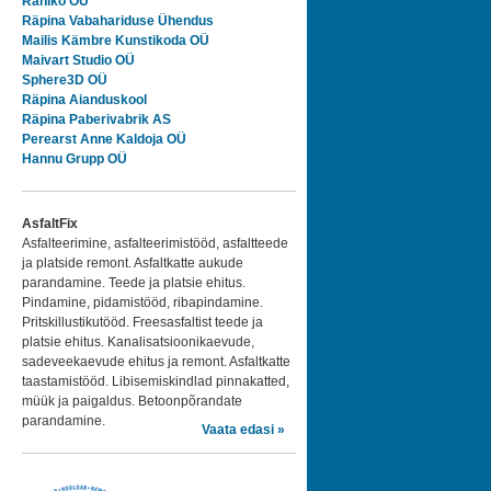
Rahiko OÜ
Räpina Vabahariduse Ühendus
Mailis Kämbre Kunstikoda OÜ
Maivart Studio OÜ
Sphere3D OÜ
Räpina Aianduskool
Räpina Paberivabrik AS
Perearst Anne Kaldoja OÜ
Hannu Grupp OÜ
AsfaltFix
Asfalteerimine, asfalteerimistööd, asfaltteede
ja platside remont. Asfaltkatte aukude
parandamine. Teede ja platsie ehitus.
Pindamine, pidamistööd, ribapindamine.
Pritskillustikutööd. Freesasfaltist teede ja
platsie ehitus. Kanalisatsioonikaevude,
sadeveekaevude ehitus ja remont. Asfaltkatte
taastamistööd. Libisemiskindlad pinnakatted,
müük ja paigaldus. Betoonpõrandate
parandamine.
Vaata edasi »