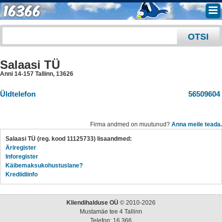
Salaasi TÜ
Anni 14-157 Tallinn
,
13626
Üldtelefon
56509604
Firma andmed on muutunud?
Anna meile teada.
Salaasi TÜ (reg. kood 11125733) lisaandmed:
Äriregister
Inforegister
Käibemaksukohustuslane?
Krediidiinfo
Kliendihalduse OÜ
© 2010-2026
Mustamäe tee 4 Tallinn
Telefon: 16 366