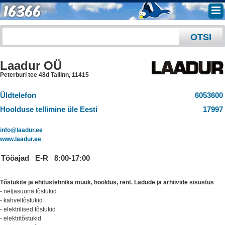
Laadur OÜ
Peterburi tee 48d Tallinn
,
11415
Üldtelefon
6053600
Hoolduse tellimine üle Eesti
17997
info@laadur.ee
www.laadur.ee
Tööajad
E-R
8:00-17:00
Tõstukite ja ehitustehnika müük, hooldus, rent. Ladude ja arhiivide sisustus
- neljasuuna tõstukid
- kahveltõstukid
- elektrilised tõstukid
- elektritõstukid