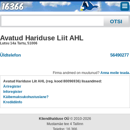
Avatud Hariduse Liit AHL
Lutsu 14a Tartu
,
51006
Üldtelefon
56490277
Firma andmed on muutunud?
Anna meile teada.
Avatud Hariduse Liit AHL (reg. kood 80096936) lisaandmed:
Äriregister
Inforegister
Käibemaksukohustuslane?
Krediidiinfo
Kliendihalduse OÜ
© 2010-2026
Mustamäe tee 4 Tallinn
Telefon: 16 366