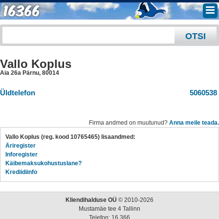
Vallo Koplus
Aia 26a Pärnu
,
80014
Üldtelefon
5060538
Firma andmed on muutunud?
Anna meile teada.
Vallo Koplus (reg. kood 10765465) lisaandmed:
Äriregister
Inforegister
Käibemaksukohustuslane?
Krediidiinfo
Kliendihalduse OÜ
© 2010-2026
Mustamäe tee 4 Tallinn
Telefon: 16 366