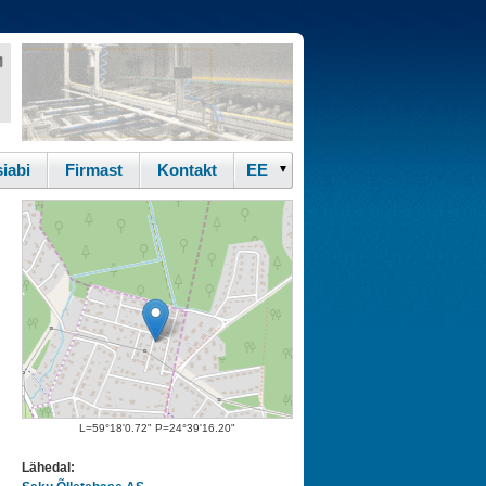
iabi
Firmast
Kontakt
L=59°18'0.72" P=24°39'16.20"
Lähedal: