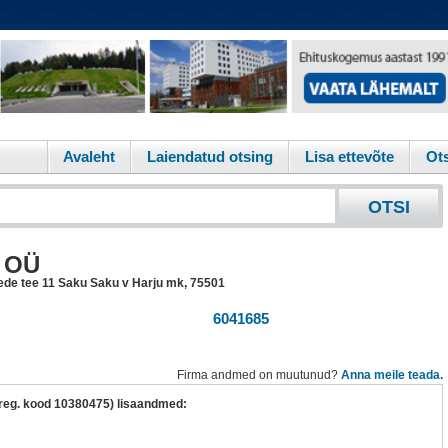
Avaleht
Laiendatud otsing
Lisa ettevõte
Ots
o OÜ
de tee 11 Saku Saku v Harju mk
,
75501
6041685
Firma andmed on muutunud?
Anna meile teada.
(reg. kood 10380475) lisaandmed: