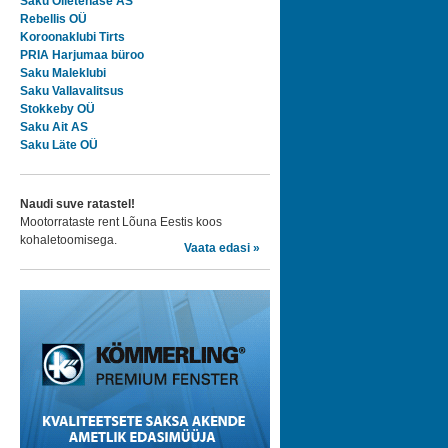
Saku Õlletehase AS
Rebellis OÜ
Koroonaklubi Tirts
PRIA Harjumaa büroo
Saku Maleklubi
Saku Vallavalitsus
Stokkeby OÜ
Saku Ait AS
Saku Läte OÜ
Naudi suve ratastel!
Mootorrataste rent Lõuna Eestis koos
kohaletoomisega.
Vaata edasi »