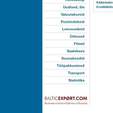
Käibemaks
Uudised, ilm
Krediidiinfo
Valuutakursid
Postiindeksid
Lotonumbrid
Üritused
Filmid
Saatekava
Suunakoodid
Tööpakkumised
Transport
Statistika