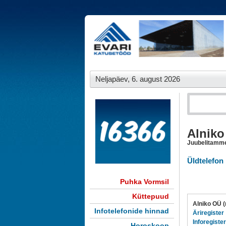
Neljapäev, 6. august 2026
Alnik
Juubelitamme
Üldtelefon
Puhka Vormsil
Küttepuud
Alniko OÜ 
Infotelefonide hinnad
Äriregister
Inforegister
Horoskoop