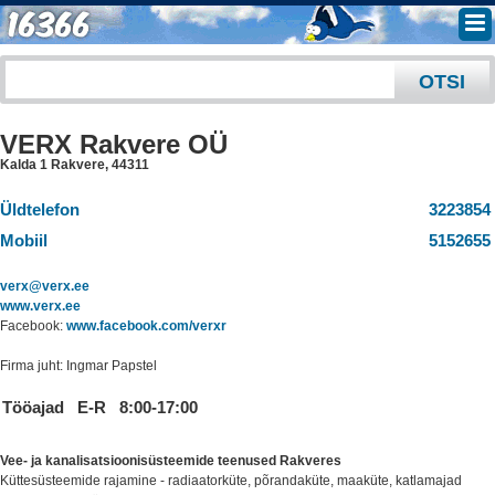
VERX Rakvere OÜ
Kalda 1 Rakvere
,
44311
Üldtelefon
3223854
Mobiil
5152655
verx@verx.ee
www.verx.ee
Facebook:
www.facebook.com/verxr
Firma juht: Ingmar Papstel
Tööajad
E-R
8:00-17:00
Vee- ja kanalisatsioonisüsteemide teenused Rakveres
Küttesüsteemide rajamine - radiaatorküte, põrandaküte, maaküte, katlamajad