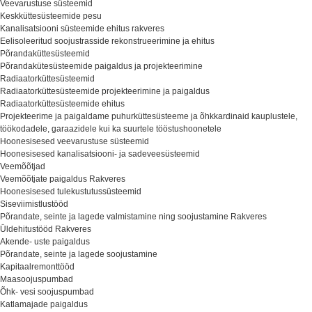
Veevarustuse süsteemid
Keskküttesüsteemide pesu
Kanalisatsiooni süsteemide ehitus rakveres
Eelisoleeritud soojustrasside rekonstrueerimine ja ehitus
Põrandaküttesüsteemid
Põrandakütesüsteemide paigaldus ja projekteerimine
Radiaatorküttesüsteemid
Radiaatorküttesüsteemide projekteerimine ja paigaldus
Radiaatorküttesüsteemide ehitus
Projekteerime ja paigaldame puhurküttesüsteeme ja õhkkardinaid kauplustele,
töökodadele, garaazidele kui ka suurtele tööstushoonetele
Hoonesisesed veevarustuse süsteemid
Hoonesisesed kanalisatsiooni- ja sadeveesüsteemid
Veemõõtjad
Veemõõtjate paigaldus Rakveres
Hoonesisesed tulekustutussüsteemid
Siseviimistlustööd
Põrandate, seinte ja lagede valmistamine ning soojustamine Rakveres
Üldehitustööd Rakveres
Akende- uste paigaldus
Põrandate, seinte ja lagede soojustamine
Kapitaalremonttööd
Maasoojuspumbad
Õhk- vesi soojuspumbad
Katlamajade paigaldus