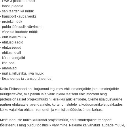
- OSB 3 plaatide müük
- laastuplaadid
- sanitaartenika müük
- transport kauba veoks
- projektimüük
- puidu tööstuslik värvimine
- värvitud laudade müük
- ehituskivi müük
- ehitusplaadid
- ehitussegud
- ehitusmetall
- küttematerjalid
- katused
- aiamajad
- mulla, killustiku, liiva müük
- tösteteenus ja transporditeenus
Keila Ehituspood on Harjumaal tegutsev ehitusmaterjalide ja puitmaterjalide
müügiettevõte, mis pakub laia valikut kvaliteetseid ehitustooteid ning
professionaalset projektimüüki nii era- kui äriklientidele. Oleme usaldusväärne
partner ehitajatele, arendajatele, korteriühistutele ja koduomanikele, pakkudes
kõike vajalikku ehitus-, remondi- ja viimistlustöödeks ühest kohast.
Meie teenuste hulka kuuluvad projektimüük, ehitusmaterjalide transport,
tõsteteenus ning puidu tööstuslik värvimine. Pakume ka värvitud laudade müüki,