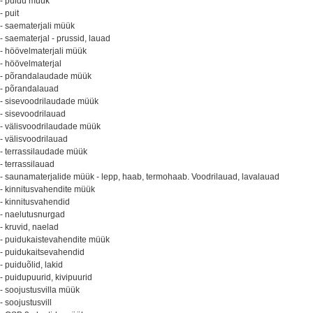
- puidu müük
- puit
- saematerjali müük
- saematerjal - prussid, lauad
- höövelmaterjali müük
- höövelmaterjal
- põrandalaudade müük
- põrandalauad
- sisevoodrilaudade müük
- sisevoodrilauad
- välisvoodrilaudade müük
- välisvoodrilauad
- terrassilaudade müük
- terrassilauad
- saunamaterjalide müük - lepp, haab, termohaab. Voodrilauad, lavalauad
- kinnitusvahendite müük
- kinnitusvahendid
- naelutusnurgad
- kruvid, naelad
- puidukaistevahendite müük
- puidukaitsevahendid
- puiduõlid, lakid
- puidupuurid, kivipuurid
- soojustusvilla müük
- soojustusvill