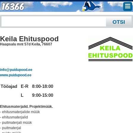
Keila Ehituspood
Haapsalu mnt 57d Keila
,
76607
info@puidupood.ee
www.puidupood.ee
Tööajad
E-R
8:00-18:00
L
9:00-15:00
Ehitusmaterjalid. Projektimüük.
- ehitusmaterjalide müük
- ehitusmaterjalid
- puitmaterjali müük
- puitmaterjal