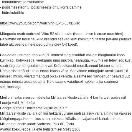
- firmaürituste korraldamine
- poissmeesteõhtu, poissmeeste õhtu korraldamine
- tüdrukuteõhtu
https://www.youtube.com/watch?v=QPC-L3XBG3c
Mänguala asub aadressil Võru 52 sisehoovis (hoone teise korruse ruumides).
Parkimine on tasuline, kuid kliendid saavad kuni kolm tundi tasuta parkida (selleks
tuleb aktiveerida meie peoruumis olev QR kood).
Peo/ooteruum mahutab kuni 30 inimest ning sisaldab väikest kööginurka koos
külmkapi, kohvikeetja, veekannu ning mikrolaineahjuga. Ruumis on televiisor, kust
saab jälgida mängualal toimuvat. Krõpsukausid-morsikannud leiame samuti.
Ühekordsed nõud tuleks endal kaasa võtta. Soovitame mängijate arvuks kuni 16
inimest, muidu võivad mängud pikaks venida ja esimesed "langenud" peavad uut
mängu mõnda aega ootama. Kuid saame vajadusel hakkama ka suurema
seltskonnaga.
Meil on lisaks siseruumidele ka Militaarseikluste väliala, 4 km Tartust, aadressil
Luunja vald, Muri küla
Google Mapsis " militaarseikluste väliala "
Militaarseikluste väliala on ligi hektarisuurune metsas asuv väliala ning ka väikese
kööginurgaga hoone, kus saab pakkuda külalistele vajadusel kehakinnitust.
Militaarkaupade pood: Aadressil Pikk 60, Tartu.
Avatud kokkuleppel ja ette helistamisel 5343 2168