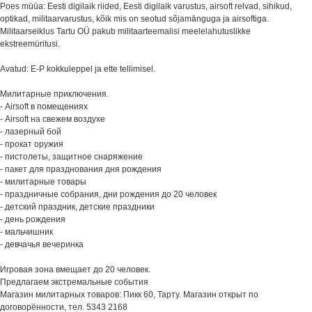
Poes müüa: Eesti digilaik riided, Eesti digilaik varustus, airsoft relvad, sihikud,
optikad, militaarvarustus, kõik mis on seotud sõjamänguga ja airsoftiga.
Militaarseiklus Tartu OÜ pakub militaarteemalisi meelelahutuslikke
ekstreemüritusi.
Avatud: E-P kokkuleppel ja ette tellimisel.
Милитарные приключения.
- Airsoft в помещениях
- Airsoft на свежем воздухе
- лазерный бой
- прокат оружия
- пистолеты, защитное снаряжение
- пакет для празднования дня рождения
- милитарные товары
- праздничные собрания, дни рождения до 20 человек
- детский праздник, детские праздники
- день рождения
- мальчишник
- девчачья вечеринка
Игровая зона вмещает до 20 человек.
Предлагаем экстремальные события
Магазин милитарных товаров: Пикк 60, Тарту. Магазин открыт по
договорённости, тел. 5343 2168