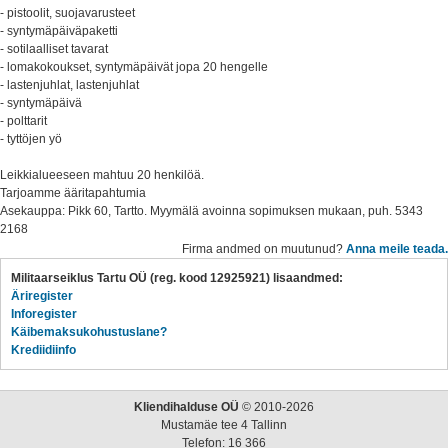
- pistoolit, suojavarusteet
- syntymäpäiväpaketti
- sotilaalliset tavarat
- lomakokoukset, syntymäpäivät jopa 20 hengelle
- lastenjuhlat, lastenjuhlat
- syntymäpäivä
- polttarit
- tyttöjen yö
Leikkialueeseen mahtuu 20 henkilöä.
Tarjoamme ääritapahtumia
Asekauppa: Pikk 60, Tartto. Myymälä avoinna sopimuksen mukaan, puh. 5343
2168
Firma andmed on muutunud?
Anna meile teada.
Militaarseiklus Tartu OÜ (reg. kood 12925921) lisaandmed:
Äriregister
Inforegister
Käibemaksukohustuslane?
Krediidiinfo
Kliendihalduse OÜ
© 2010-2026
Mustamäe tee 4 Tallinn
Telefon: 16 366