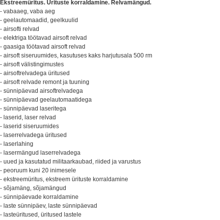
Ekstreemüritus. Ürituste korraldamine. Relvamängud.
- vabaaeg, vaba aeg
- geelautomaadid, geelkuulid
- airsofti relvad
- elektriga töötavad airsoft relvad
- gaasiga töötavad airsoft relvad
- airsoft siseruumides, kasutuses kaks harjutusala 500 rm
- airsoft välistingimustes
- airsoftrelvadega üritused
- airsoft relvade remont ja tuuning
- sünnipäevad airsoftrelvadega
- sünnipäevad geelautomaatidega
- sünnipäevad laseritega
- laserid, laser relvad
- laserid siseruumides
- laserrelvadega üritused
- laserlahing
- lasermängud laserrelvadega
- uued ja kasutatud militaarkaubad, riided ja varustus
- peoruum kuni 20 inimesele
- ekstreemüritus, ekstreem ürituste korraldamine
- sõjamäng, sõjamängud
- sünnipäevade korraldamine
- laste sünnipäev, laste sünnipäevad
- lasteüritused, üritused lastele