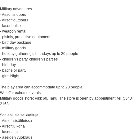
Military adventures.
- Airsoft indoors
- Airsoft outdoors
- laser battle
- weapon rental
- pistols, protective equipment
- birthday package
- military goods
- holiday gatherings, birthdays up to 20 people
- children's party, children's parties
- birthday
- bachelor party
- girls Night
The play area can accommodate up to 20 people.
We offer extreme events
Military goods store: Pikk 60, Tartu. The store is open by appointment, tel. 5343
2168
Sotilaallisia seikkailuja.
- Airsoft sisätiloissa
- Airsoft ulkona
- lasertaistelu
- aseiden vuokraus